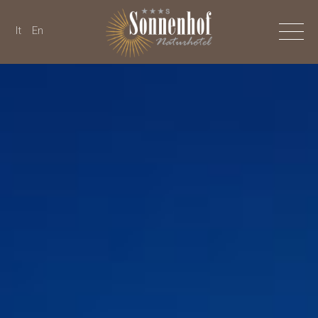
It
En