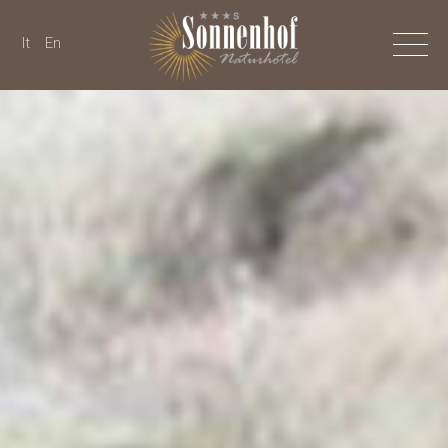
It
En