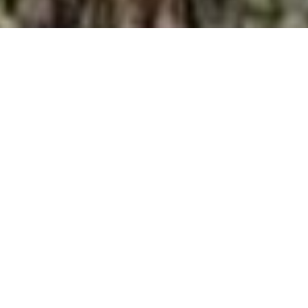
Sommer
Herbst
Winter
Frühling
Sonnenhof Naturhotel in
Gufidaun nahe Klausen,
Impressum
Sonnenhof Naturhotel - Impressum