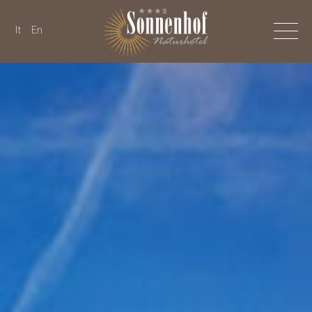
It
En