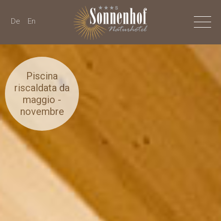
De
En
Piscina
riscaldata da
maggio -
novembre