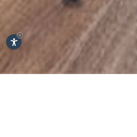
×
Estate
Autunno
Inverno
Primavera